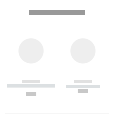
---------- --------------
------------
------------
----------- ----------- --------
----------- -----------
---
--,-- €
--,-- €