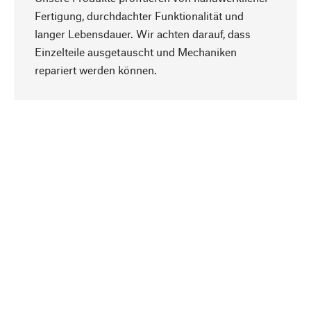
Fertigung, durchdachter Funktionalität und
langer Lebensdauer. Wir achten darauf, dass
Einzelteile ausgetauscht und Mechaniken
Nach oben
repariert werden können.
Bewusst
Nachhaltigkeit steht im Fokus unserer
Produktauswahl. Wir setzen auf natürliche
Inhaltsstoffe und Materialien, die gepflegt werden
können, sowie auf eine ressourcenschonende
und sozialverträgliche Produktion.