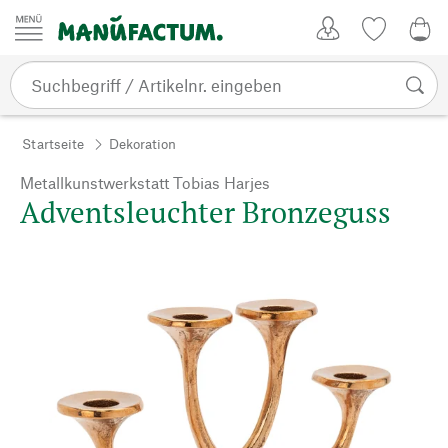
Zum Inhalt springen
Kundenkonto
Merkliste
0,0
Startseite
Dekoration
Metallkunstwerkstatt Tobias Harjes
Adventsleuchter Bronzeguss