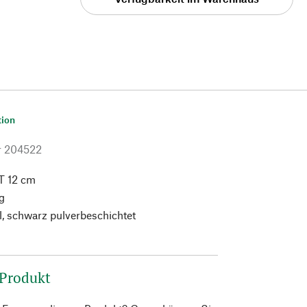
tion
r
204522
T 12 cm
g
, schwarz pulverbeschichtet
 Produkt