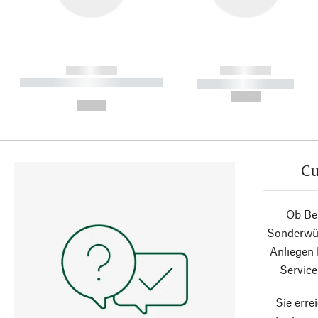
------------
------------
----------- ----------- ----------
----------- -----------
-
--,-- €
--,-- €
Cu
Ob Ber
Sonderwün
Anliegen
Service
Sie erre