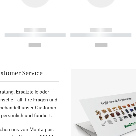
------------
------------
----------- ----------- ----------
----------- ----------- ----------
-
-
--,-- €
--,-- €
stomer Service
atung, Ersatzteile oder
sche - all Ihre Fragen und
 behandelt unser Customer
 persönlich und fundiert.
ichen uns von Montag bis