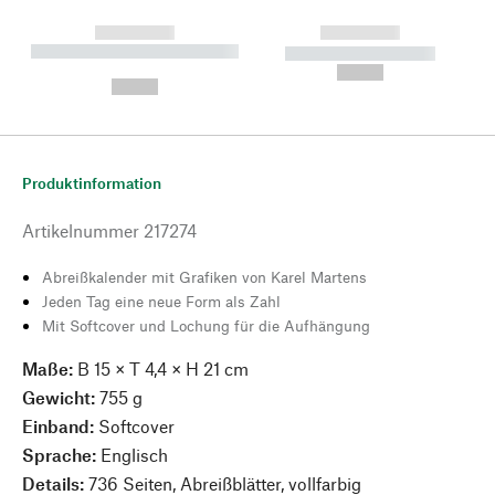
------------
------------
----------- ----------- --------
----------- -----------
---
--,-- €
--,-- €
Produktinformation
Artikelnummer
217274
Abreißkalender mit Grafiken von Karel Martens
Jeden Tag eine neue Form als Zahl
Mit Softcover und Lochung für die Aufhängung
Maße:
B 15 × T 4,4 × H 21 cm
Gewicht:
755 g
Einband:
Softcover
Sprache:
Englisch
Details:
736 Seiten, Abreißblätter, vollfarbig