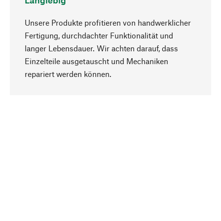
Langlebig
Unsere Produkte profitieren von handwerklicher
Fertigung, durchdachter Funktionalität und
langer Lebensdauer. Wir achten darauf, dass
Einzelteile ausgetauscht und Mechaniken
Nach oben
repariert werden können.
Bewusst
Nachhaltigkeit steht im Fokus unserer
Produktauswahl. Wir setzen auf natürliche
Inhaltsstoffe und Materialien, die gepflegt werden
können, sowie auf eine ressourcenschonende
und sozialverträgliche Produktion.