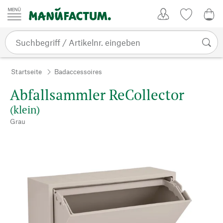
Zum Inhalt springen
Kundenkonto
Merkliste
0,0
Startseite
Badaccessoires
Abfallsammler ReCollector
(klein)
Grau