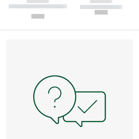
------------
------------
----------- ----------- --------
----------- -----------
---
--,-- €
--,-- €