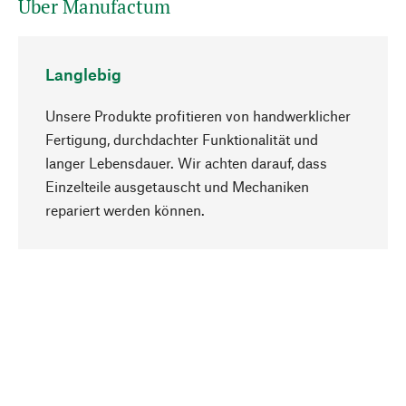
Über Manufactum
Langlebig
Unsere Produkte profitieren von handwerklicher
Fertigung, durchdachter Funktionalität und
langer Lebensdauer. Wir achten darauf, dass
Einzelteile ausgetauscht und Mechaniken
Nach oben
repariert werden können.
Bewusst
Nachhaltigkeit steht im Fokus unserer
Produktauswahl. Wir setzen auf natürliche
Inhaltsstoffe und Materialien, die gepflegt werden