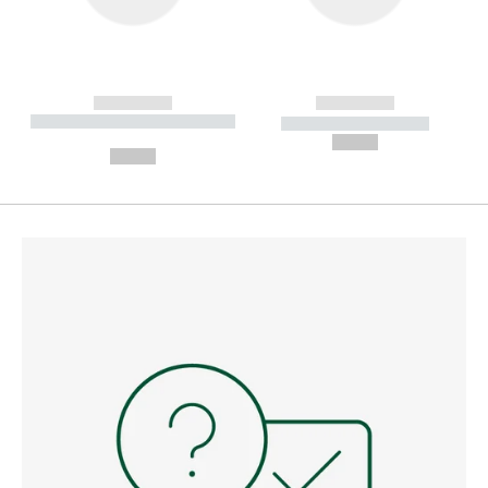
------------
------------
----------- ----------- --------
----------- -----------
---
--,-- €
--,-- €