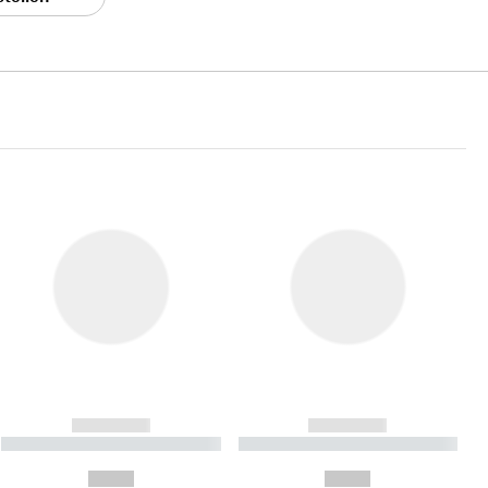
------------
------------
----------- ----------- ----------
----------- ----------- ----------
- -----------
-
--,-- €
--,-- €