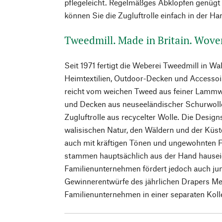
pflegeleicht. Regelmäßges Abklopfen genügt i
können Sie die Zugluftrolle einfach in der H
Tweedmill. Made in Britain. Woven
Seit 1971 fertigt die Weberei Tweedmill in Wale
Heimtextilien, Outdoor-Decken und Accessoi
reicht vom weichen Tweed aus feiner Lammwol
und Decken aus neuseeländischer Schurwolle
Zugluftrolle aus recycelter Wolle. Die Desig
walisischen Natur, den Wäldern und der Küste
auch mit kräftigen Tönen und ungewohnten 
stammen hauptsächlich aus der Hand hausei
Familienunternehmen fördert jedoch auch jun
Gewinnerentwürfe des jährlichen Drapers Mem
Familienunternehmen in einer separaten Koll