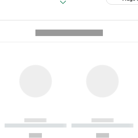
---------- --------------
------------
------------
----------- ----------- ----------
----------- ----------- ----------
-
-
--,-- €
--,-- €