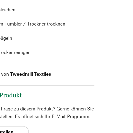
bleichen
im Tumbler / Trockner trocknen
bügeln
trockenreinigen
l von
Tweedmill Textiles
 Produkt
e Frage zu diesem Produkt? Gerne können Sie
 stellen. Es öffnet sich Ihr E-Mail-Programm.
stellen