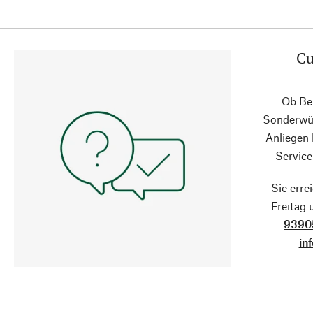
Cu
Ob Ber
Sonderwün
Anliegen
Service
Sie erre
Freitag
9390
in