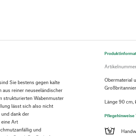
Produktinforma
Artikelnumme
Obermaterial u
sind Sie bestens gegen kalte
Großbritannie
n aus reiner neuseeländischer
em strukturierten Wabenmuster
Länge 90 cm, 
ung lässt sich also nicht
 und dank der
Pflegehinweise 
 eine Art
 schmutzanfällig und
Handw