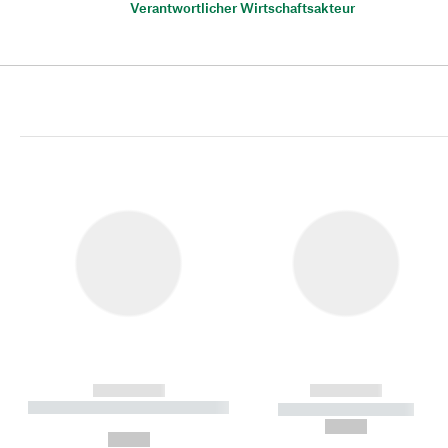
Verantwortlicher Wirtschaftsakteur
------------
------------
----------- ----------- ----------
----------- -----------
-
--,-- €
--,-- €