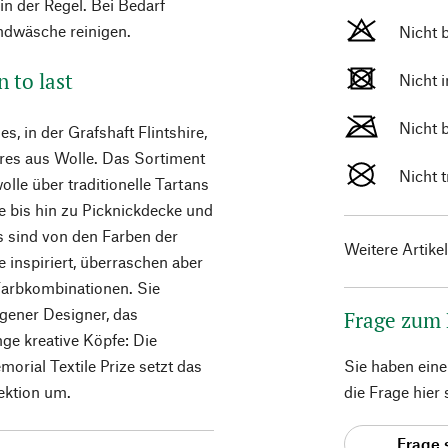
n der Regel. Bei Bedarf
andwäsche reinigen.
Nicht 
 to last
Nicht 
Nicht 
s, in der Grafshaft Flintshire,
res aus Wolle. Das Sortiment
Nicht 
le über traditionelle Tartans
 bis hin zu Picknickdecke und
ns sind von den Farben der
Weitere Artike
 inspiriert, überraschen aber
Farbkombinationen. Sie
gener Designer, das
Frage zum
ge kreative Köpfe: Die
orial Textile Prize setzt das
Sie haben ein
ektion um.
die Frage hier
Frage 