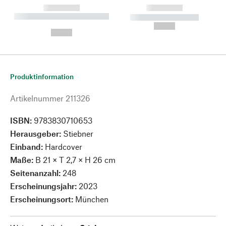
------------
------------
----------- ----------- --------
----------- -----------
---
--,-- €
--,-- €
Produktinformation
Artikelnummer
211326
ISBN:
9783830710653
Herausgeber:
Stiebner
Einband:
Hardcover
Maße:
B 21 × T 2,7 × H 26 cm
Seitenanzahl:
248
Erscheinungsjahr:
2023
Erscheinungsort:
München