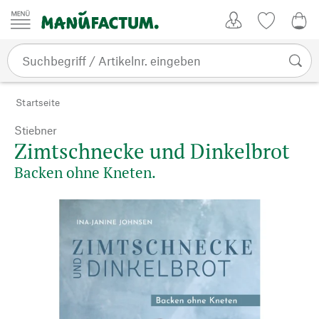
Zum Inhalt springen
Kundenkonto
Merkliste
0,0
Startseite
Stiebner
Zimtschnecke und Dinkelbrot
Backen ohne Kneten.