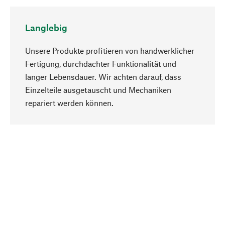
Langlebig
Unsere Produkte profitieren von handwerklicher
Fertigung, durchdachter Funktionalität und
langer Lebensdauer. Wir achten darauf, dass
Einzelteile ausgetauscht und Mechaniken
Nach oben
repariert werden können.
Bewusst
Nachhaltigkeit steht im Fokus unserer
Produktauswahl. Wir setzen auf natürliche
Inhaltsstoffe und Materialien, die gepflegt werden
können, sowie auf eine ressourcenschonende