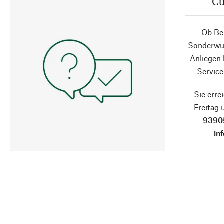
Cu
Ob Ber
Sonderwün
Anliegen
Service
Sie erre
Freitag
9390
in