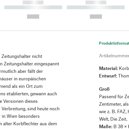
------------
------------
----------- ----------- ----------
----------- ----------- ----------
-
-
--,-- €
--,-- €
Produktinforma
Artikelnumme
 Zeitungshalter nicht
n Zeitungshalter eingespannt
Material:
Korbr
mutlich aber fällt der
Entwurf:
Thom
häuser in europäischen
mend als ein Ort zum
Groß
ns etablierten, gewann auch
Passend für Ze
e Versionen dieses
Zentimeter, al
 Verbreitung, sind heute noch
wie z. B. FAZ,
r in Wien besonders
Welt, Die Zeit.
ein alter Korbflechter aus dem
Maße:
B 38 × 