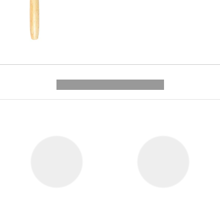
---------- --------------