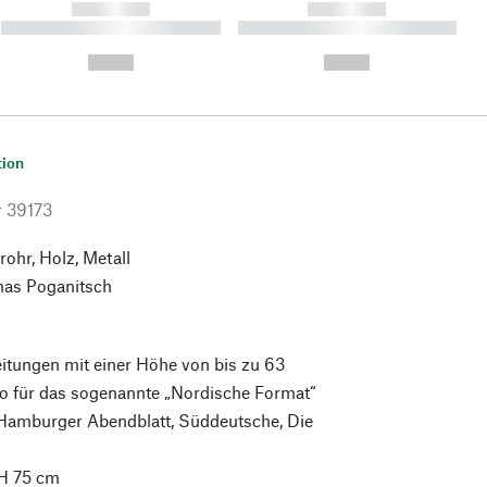
------------
------------
----------- ----------- ----------
----------- ----------- ----------
- -----------
-
--,-- €
--,-- €
tion
r
39173
ohr, Holz, Metall
as Poganitsch
itungen mit einer Höhe von bis zu 63
so für das sogenannte „Nordische Format“
 Hamburger Abendblatt, Süddeutsche, Die
H 75 cm