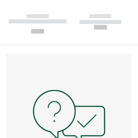
------------
------------
----------- ----------- --------
----------- -----------
---
--,-- €
--,-- €