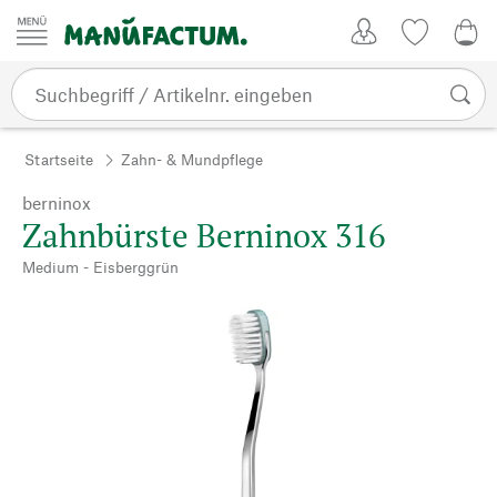
Zum Inhalt springen
Kundenkonto
Merkliste
0,0
Startseite
Zahn- & Mundpflege
berninox
Zahnbürste Berninox 316
Medium - Eisberggrün