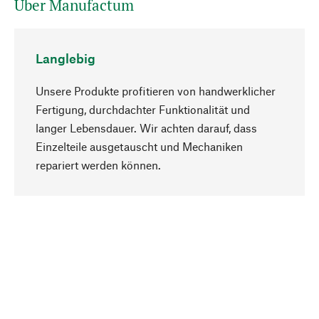
Über Manufactum
Langlebig
Unsere Produkte profitieren von handwerklicher
Fertigung, durchdachter Funktionalität und
langer Lebensdauer. Wir achten darauf, dass
Einzelteile ausgetauscht und Mechaniken
Nach oben
repariert werden können.
Bewusst
Nachhaltigkeit steht im Fokus unserer
Produktauswahl. Wir setzen auf natürliche
Inhaltsstoffe und Materialien, die gepflegt werden