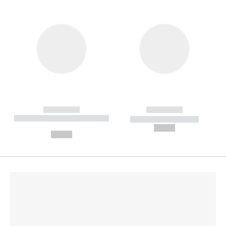
------------
------------
----------- ----------- --------
----------- -----------
---
--,-- €
--,-- €