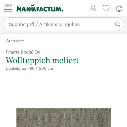
Zum Inhalt springen
Kundenkonto
Merkliste
0,0
Startseite
Finarte (India) Oy
Wollteppich meliert
Dunkelgrau - 90 × 200 cm