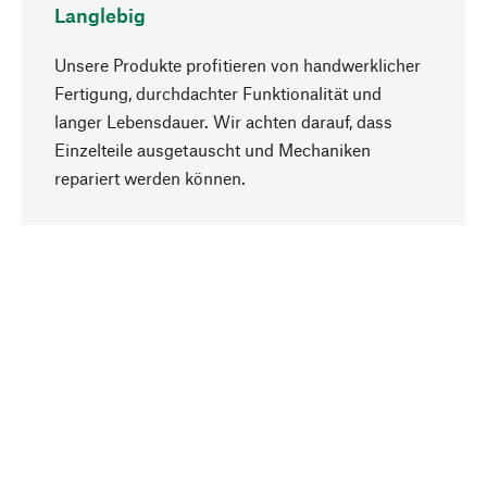
Langlebig
Unsere Produkte profitieren von handwerklicher
Fertigung, durchdachter Funktionalität und
langer Lebensdauer. Wir achten darauf, dass
Einzelteile ausgetauscht und Mechaniken
Nach oben
repariert werden können.
Bewusst
Nachhaltigkeit steht im Fokus unserer
Produktauswahl. Wir setzen auf natürliche
Inhaltsstoffe und Materialien, die gepflegt werden
können, sowie auf eine ressourcenschonende
und sozialverträgliche Produktion.