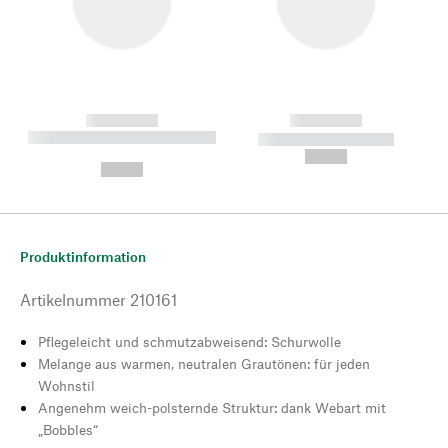
------------
------------
----------- ----------- --------
----------- -----------
---
--,-- €
--,-- €
Produktinformation
Artikelnummer
210161
Pflegeleicht und schmutzabweisend: Schurwolle
Melange aus warmen, neutralen Grautönen: für jeden
Wohnstil
Angenehm weich-polsternde Struktur: dank Webart mit
„Bobbles“