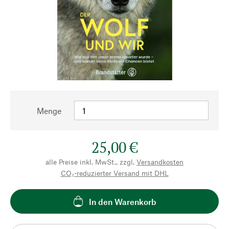
Menge
25,00 €
alle Preise inkl. MwSt., zzgl.
Versandkosten
CO₂-reduzierter Versand mit DHL
In den Warenkorb