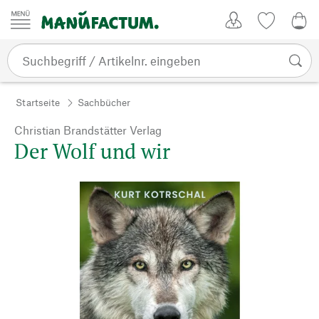
Zum Inhalt springen
Kundenkonto
Merkliste
0,0
Startseite
Sachbücher
Christian Brandstätter Verlag
Der Wolf und wir