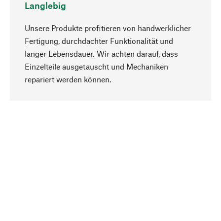
Langlebig
Unsere Produkte profitieren von handwerklicher
Fertigung, durchdachter Funktionalität und
langer Lebensdauer. Wir achten darauf, dass
Einzelteile ausgetauscht und Mechaniken
Nach oben
repariert werden können.
Bewusst
Nachhaltigkeit steht im Fokus unserer
Produktauswahl. Wir setzen auf natürliche
Inhaltsstoffe und Materialien, die gepflegt werden
können, sowie auf eine ressourcenschonende
und sozialverträgliche Produktion.