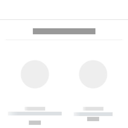
---------- --------------
------------
------------
----------- ----------- --------
----------- -----------
---
--,-- €
--,-- €