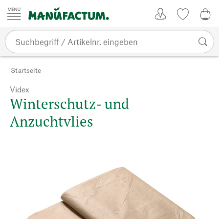
Zum Inhalt springen
Kundenkonto
Merkliste
0,0
Startseite
Videx
Winterschutz- und
Anzuchtvlies