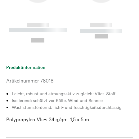
------------
------------
----------- ----------- --------
----------- -----------
---
--,-- €
--,-- €
Produktinformation
Artikelnummer
78018
Leicht, robust und atmungsaktiv zugleich: Vlies-Stoff
Isolierend: schützt vor Kälte, Wind und Schnee
Wachstumsfördernd: licht- und feuchtigkeitsdurchlässig
Polypropylen-Vlies 34 g/qm. 1,5 x 5 m.