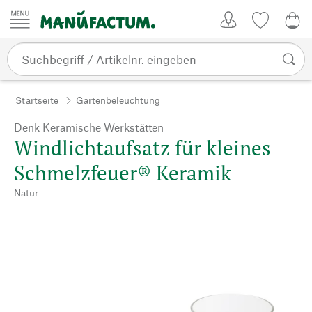
Zum Inhalt springen
Kundenkonto
Merkliste
0,0
Startseite
Gartenbeleuchtung
Denk Keramische Werkstätten
Windlichtaufsatz für kleines
Schmelzfeuer® Keramik
Natur