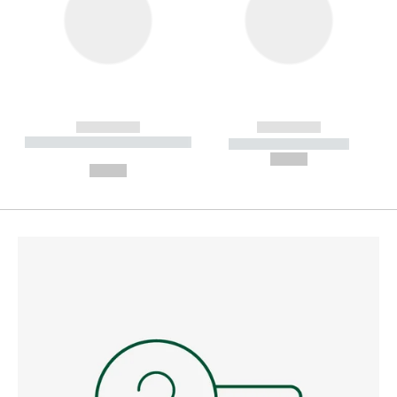
------------
------------
----------- ----------- --------
----------- -----------
---
--,-- €
--,-- €