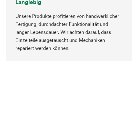
Langlebig
Unsere Produkte profitieren von handwerklicher
Fertigung, durchdachter Funktionalität und
langer Lebensdauer. Wir achten darauf, dass
Einzelteile ausgetauscht und Mechaniken
Nach oben
repariert werden können.
Bewusst
Nachhaltigkeit steht im Fokus unserer
Produktauswahl. Wir setzen auf natürliche
Inhaltsstoffe und Materialien, die gepflegt werden
können, sowie auf eine ressourcenschonende
und sozialverträgliche Produktion.