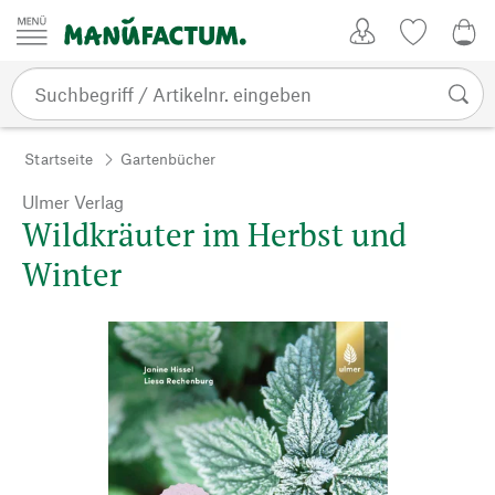
Zum Inhalt springen
Kundenkonto
Merkliste
0,0
Startseite
Gartenbücher
Ulmer Verlag
Wildkräuter im Herbst und
Winter