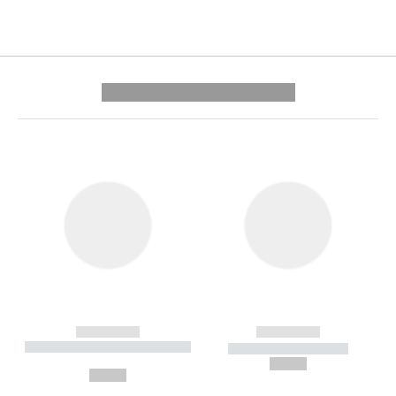
---------- --------------
------------
------------
----------- ----------- --------
----------- -----------
---
--,-- €
--,-- €