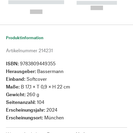
----------- ----------- --------
----------- -----------
---
--,-- €
--,-- €
Produktinformation
Artikelnummer
214231
ISBN:
9783809449355
Herausgeber:
Bassermann
Einband:
Softcover
Maße:
B 17,1 × T 0,9 × H 22 cm
Gewicht:
260 g
Seitenanzahl:
104
Erscheinungsjahr:
2024
Erscheinungsort:
München