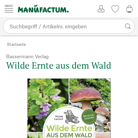
Zum Inhalt springen
Kundenkonto
Merkliste
0,0
Startseite
Bassermann Verlag
Wilde Ernte aus dem Wald