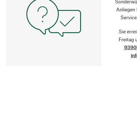
Sonderwün
Anliegen
Service
Sie erre
Freitag
9390
in