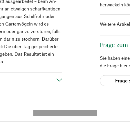
att ausgearbeitet – beim An-
herwackeln kö
hr an etwaigen scharfkantigen
tgängen aus Schilfrohr oder
gen Gartenvögeln wird es
Weitere Artike
n oder gar zu zerstören, falls
ln darin zu stochern. Darüber
Frage zum
: Die über Tag gespeicherte
eben. Das Resultat ist ein
Sie haben ein
a.
die Frage hier
Frage 
---------- --------------