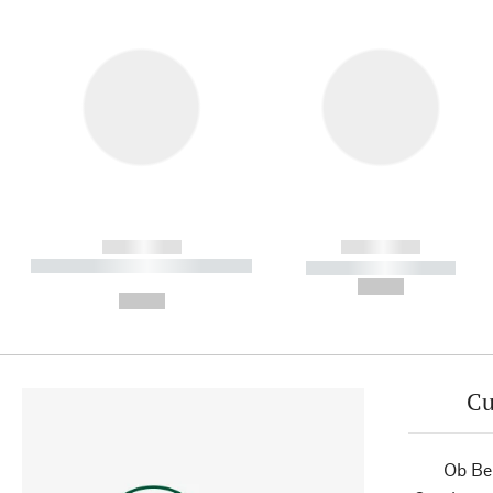
------------
------------
----------- ----------- ----------
----------- -----------
-
--,-- €
--,-- €
Cu
Ob Ber