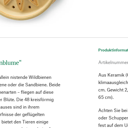
Produktinforma
enblume“
Artikelnumme
Aus Keramik (C
allein nistende Wildbienen
klimaausgleic
iene oder die Sandbiene. Beide
cm. Gewicht 2,
nenarten – fliegen auf diese
65 cm).
er Blüte. Die 48 kreisförmig
auses sind in ihrem
Achten Sie be
fnisse der geflügelten
oder Schuppen
bietet den Tieren einige
fest auf dem Un