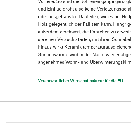
Vorteile. So sind die Röhreneingänge ganz gl
und Einflug droht also keine Verletzungsgefa
oder ausgefransten Bauteilen, wie es bei Nis
Holz gelegentlich der Fall sein kann. Hungri
außerdem erschwert, die Röhrchen zu erweiter
sie einen Versuch starten, mit ihren Schnäbe
hinaus wirkt Keramik temperaturausgleichend
Sonnenwärme wird in der Nacht wieder abgeg
angenehmes Wohn- und Überwinterungsklim
Verantwortlicher Wirtschaftsakteur für die EU