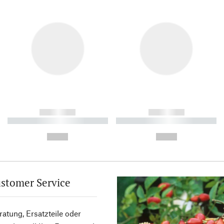
------------
------------
----------- ----------- ----------
----------- ----------- ----------
-
-
--,-- €
--,-- €
stomer Service
atung, Ersatzteile oder