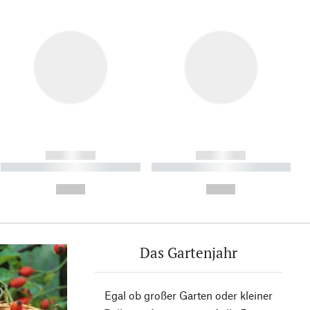
------------
------------
----------- ----------- ----------
----------- ----------- ----------
- -----------
-
--,-- €
--,-- €
Das Gartenjahr
Egal ob großer Garten oder kleiner