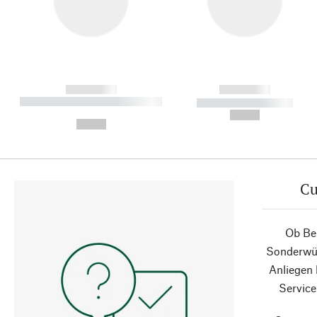
------------
------------
----------- ----------- ----------
----------- -----------
-
--,-- €
--,-- €
Cu
Ob Ber
Sonderwün
Anliegen
Service