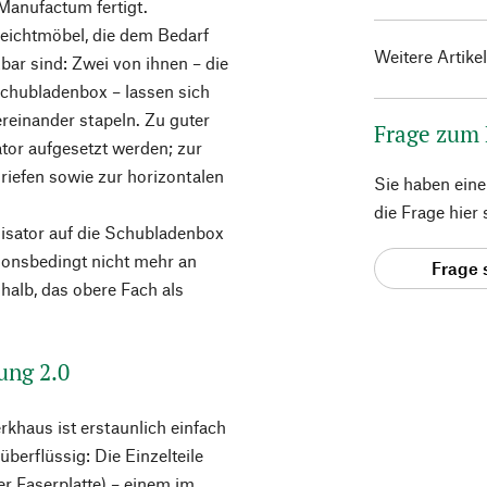
Manufactum fertigt.
ichtmöbel, die dem Bedarf
Weitere Artike
bar sind: Zwei von ihnen – die
chubladenbox – lassen sich
ereinander stapeln. Zu guter
Frage zum
tor aufgesetzt werden; zur
iefen sowie zur horizontalen
Sie haben ein
die Frage hier
isator auf die Schubladenbox
tionsbedingt nicht mehr an
Frage 
halb, das obere Fach als
ung 2.0
rkhaus ist erstaunlich einfach
rflüssig: Die Einzelteile
r Faserplatte) – einem im