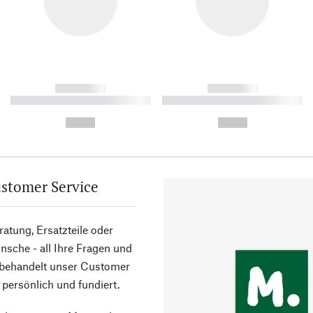
------------
------------
----------- ----------- ----------
----------- ----------- ----------
-
-
--,-- €
--,-- €
stomer Service
atung, Ersatzteile oder
sche - all Ihre Fragen und
 behandelt unser Customer
 persönlich und fundiert.