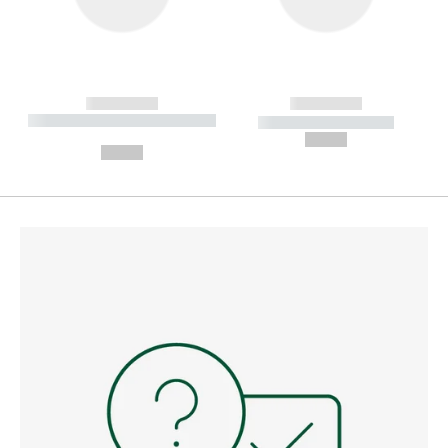
------------
------------
----------- ----------- --------
----------- -----------
---
--,-- €
--,-- €