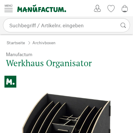
Zum Inhalt springen
Kundenkonto
Merkliste
0,0
Startseite
Archivboxen
Manufactum
Werkhaus Organisator