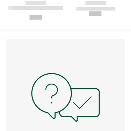
------------
------------
----------- ----------- --------
----------- -----------
---
--,-- €
--,-- €