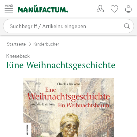
Zum Inhalt springen
Kundenkonto
Merkliste
0,0
Startseite
Kinderbücher
Knesebeck
Eine Weihnachtsgeschichte