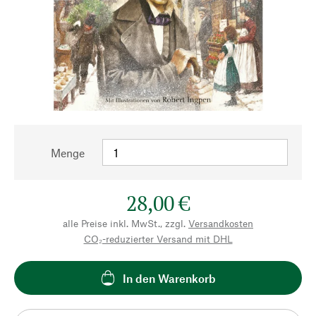
Menge
28,00 €
alle Preise inkl. MwSt., zzgl.
Versandkosten
CO₂-reduzierter Versand mit DHL
In den Warenkorb