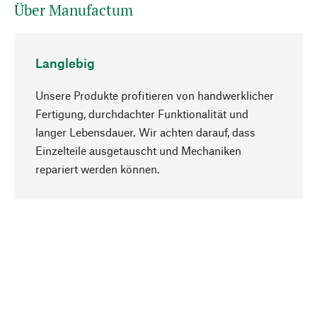
Über Manufactum
Langlebig
Unsere Produkte profitieren von handwerklicher
Fertigung, durchdachter Funktionalität und
langer Lebensdauer. Wir achten darauf, dass
Einzelteile ausgetauscht und Mechaniken
Nach oben
repariert werden können.
Bewusst
Nachhaltigkeit steht im Fokus unserer
Produktauswahl. Wir setzen auf natürliche
Inhaltsstoffe und Materialien, die gepflegt werden