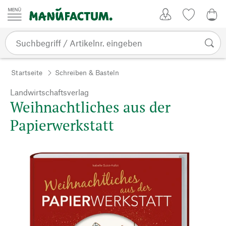
Zum Inhalt springen
Kundenkonto
Merkliste
0,0
Startseite
Schreiben & Basteln
Landwirtschaftsverlag
Weihnachtliches aus der
Papierwerkstatt