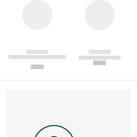
------------
------------
----------- ----------- --------
----------- -----------
---
--,-- €
--,-- €