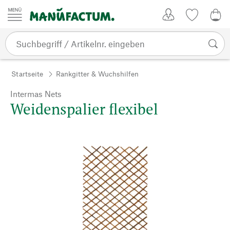
Zum Inhalt springen
Kundenkonto
Merkliste
0,0
Startseite
Rankgitter & Wuchshilfen
Intermas Nets
Weidenspalier flexibel