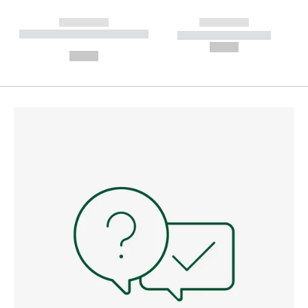
------------
------------
----------- ----------- --------
----------- -----------
---
--,-- €
--,-- €