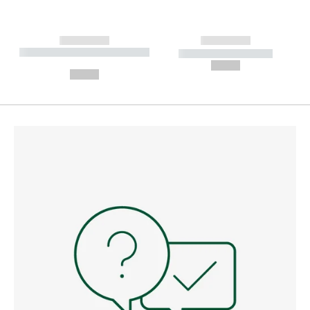
------------
------------
----------- ----------- --------
----------- -----------
---
--,-- €
--,-- €