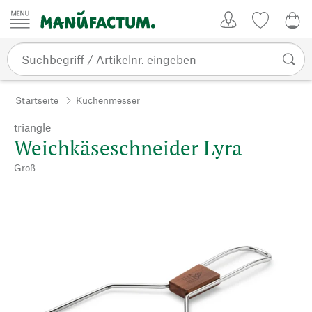
Zum Inhalt springen
Kundenkonto
Merkliste
0,0
Startseite
Küchenmesser
triangle
Weichkäseschneider Lyra
Groß