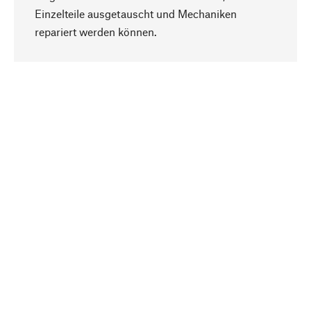
Einzelteile ausgetauscht und Mechaniken
Nach oben
repariert werden können.
Bewusst
Nachhaltigkeit steht im Fokus unserer
Produktauswahl. Wir setzen auf natürliche
Inhaltsstoffe und Materialien, die gepflegt werden
können, sowie auf eine ressourcenschonende
und sozialverträgliche Produktion.
Ausgewählt