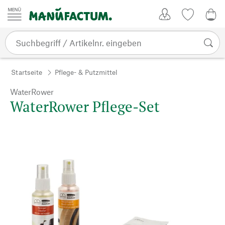
Zum Inhalt springen
Kundenkonto
Merkliste
0,0
Startseite
Pflege- & Putzmittel
WaterRower
WaterRower Pflege-Set