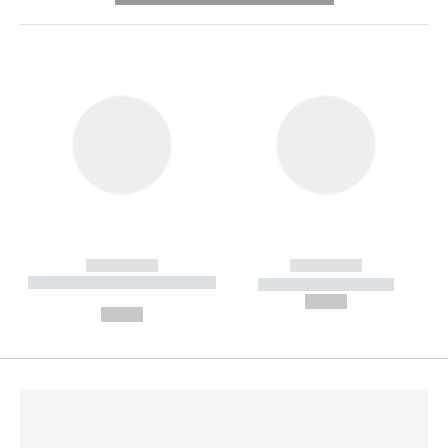
------------
------------
----------- ----------- --------
----------- -----------
---
--,-- €
--,-- €