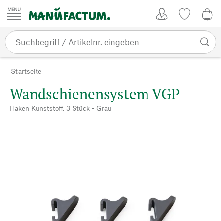
Zum Inhalt springen
Kundenkonto
Merkliste
0,0
Startseite
Wandschienensystem VGP
Haken Kunststoff, 3 Stück - Grau