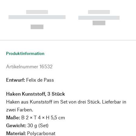
------------
------------
----------- ----------- --------
----------- -----------
---
--,-- €
--,-- €
Produktinformation
Artikelnummer
16532
Entwurf:
Felix de Pass
Haken Kunststoff, 3 Stück
Haken aus Kunststoff im Set von drei Stück. Lieferbar in
zwei Farben.
Maße:
B 2 × T 4 × H 5,5 cm
Gewicht:
30 g (Set)
Material:
Polycarbonat