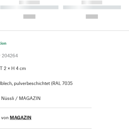
------------
------------
----------- ----------- ----------
----------- ----------- ----------
- -----------
-
--,-- €
--,-- €
tion
r
204264
 T 2 × H 4 cm
blech, pulverbeschichtet (RAL 7035
 Nüssli / MAGAZIN
l von
MAGAZIN