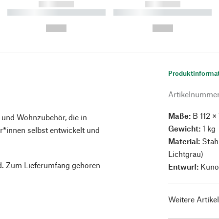
------------
------------
----------- ----------- ----------
----------- ----------- ----------
-
-
--,-- €
--,-- €
Produktinforma
Artikelnumme
Maße:
B 112 ×
 und Wohnzubehör, die in
Gewicht:
1 kg
innen selbst entwickelt und
Material:
Stahl
Lichtgrau)
d. Zum Lieferumfang gehören
Entwurf:
Kuno
Weitere Artike