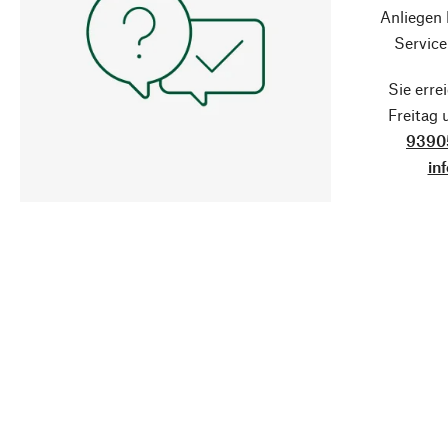
Anliegen
Service
Sie erre
Freitag
9390
in