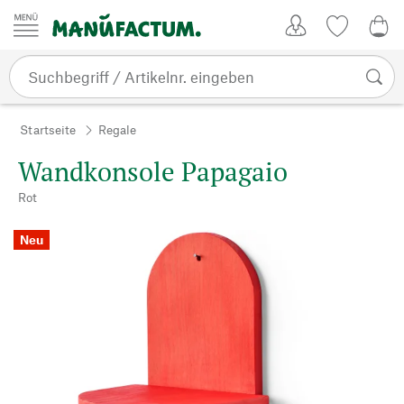
Zum Inhalt springen
Kundenkonto
Merkliste
0,0
Startseite
Regale
Wandkonsole Papagaio
Rot
Neu