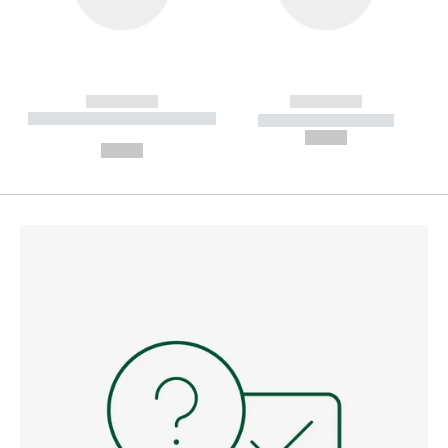
------------
------------
----------- ----------- --------
----------- -----------
---
--,-- €
--,-- €