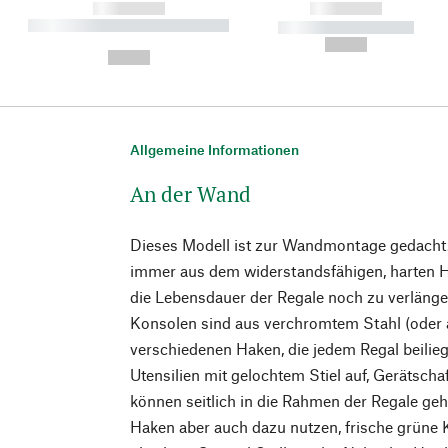
------------
------------
----------- ----------- ----------
----------- -----------
-
--,-- €
--,-- €
Allgemeine Informationen
An der Wand
Dieses Modell ist zur Wandmontage gedacht.
immer aus dem widerstandsfähigen, harten H
die Lebensdauer der Regale noch zu verlänge
Konsolen sind aus verchromtem Stahl (oder a
verschiedenen Haken, die jedem Regal beili
Utensilien mit gelochtem Stiel auf, Gerätsch
können seitlich in die Rahmen der Regale ge
Haken aber auch dazu nutzen, frische grüne 