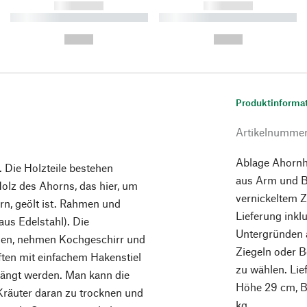
------------
------------
----------- ----------- ----------
----------- ----------- ----------
-
-
--,-- €
--,-- €
Produktinforma
Artikelnumme
Ablage Ahornho
 Die Holzteile bestehen
aus Arm und B
olz des Ahorns, das hier, um
vernickeltem 
rn, geölt ist. Rahmen und
Lieferung inkl
us Edelstahl). Die
Untergründen 
egen, nehmen Kochgeschirr und
Ziegeln oder B
aften mit einfachem Hakenstiel
zu wählen. Lie
hängt werden. Man kann die
Höhe 29 cm, B
Kräuter daran zu trocknen und
kg.