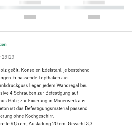
------------
------------
----------- ----------- ----------
----------- ----------- ----------
- -----------
-
--,-- €
--,-- €
tion
r
28129
lz geölt. Konsolen Edelstahl, je bestehend
ogen. 6 passende Topfhaken aus
Zinkdruckguss liegen jedem Wandregal bei.
usive 4 Schrauben zur Befestigung auf
aus Holz; zur Fixierung in Mauerwerk aus
eton ist das Befestigungsmaterial passend
ferung ohne Kochgeschirr.
reite 91,5 cm, Ausladung 20 cm. Gewicht 3,3