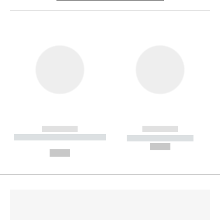
------------
------------
----------- ----------- --------
----------- -----------
---
--,-- €
--,-- €