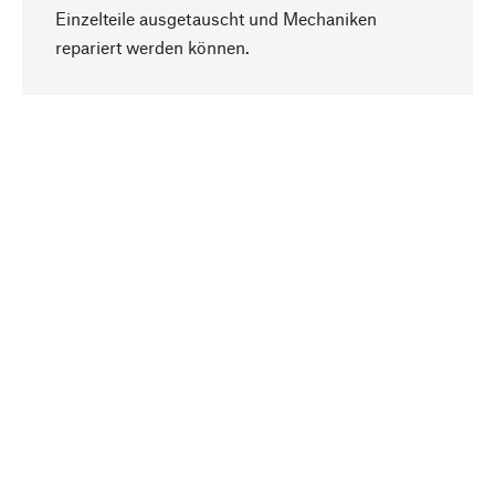
Einzelteile ausgetauscht und Mechaniken
Nach oben
repariert werden können.
Bewusst
Nachhaltigkeit steht im Fokus unserer
Produktauswahl. Wir setzen auf natürliche
Inhaltsstoffe und Materialien, die gepflegt werden
können, sowie auf eine ressourcenschonende
und sozialverträgliche Produktion.
Ausgewählt