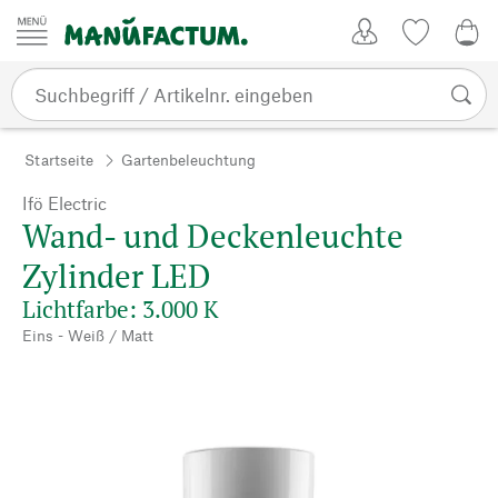
Zum Inhalt springen
Kundenkonto
Merkliste
0,0
Startseite
Gartenbeleuchtung
Ifö Electric
Wand- und Deckenleuchte
Zylinder LED
Lichtfarbe: 3.000 K
Eins - Weiß / Matt