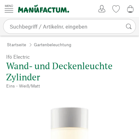
Zum Inhalt springen
Kundenkonto
Merkliste
0,0
Startseite
Gartenbeleuchtung
Ifö Electric
Wand- und Deckenleuchte
Zylinder
Eins - Weiß/Matt