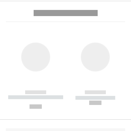
---------- --------------
------------
------------
----------- ----------- --------
----------- -----------
---
--,-- €
--,-- €