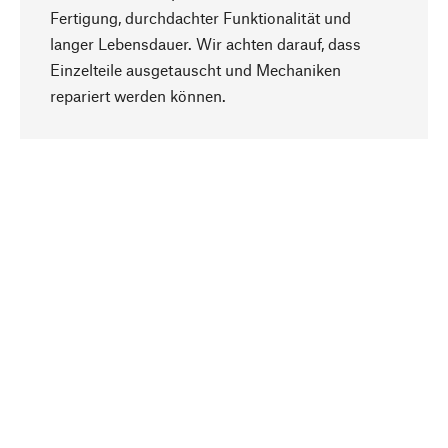
Fertigung, durchdachter Funktionalität und
langer Lebensdauer. Wir achten darauf, dass
Einzelteile ausgetauscht und Mechaniken
Nach oben
repariert werden können.
Bewusst
Nachhaltigkeit steht im Fokus unserer
Produktauswahl. Wir setzen auf natürliche
Inhaltsstoffe und Materialien, die gepflegt werden
können, sowie auf eine ressourcenschonende
und sozialverträgliche Produktion.