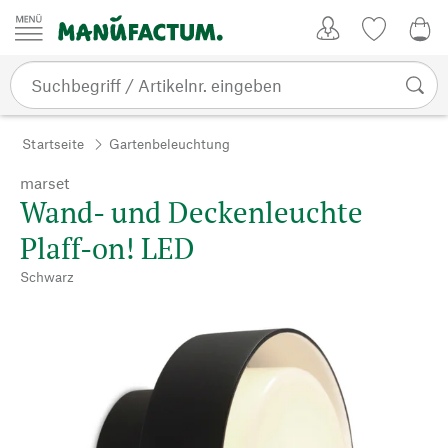
Zum Inhalt springen
Kundenkonto
Merkliste
0,0
Startseite
Gartenbeleuchtung
marset
Wand- und Deckenleuchte
Plaff-on! LED
Schwarz