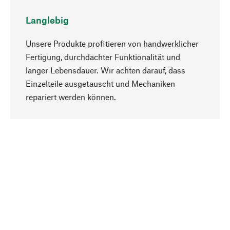
Langlebig
Unsere Produkte profitieren von handwerklicher
Fertigung, durchdachter Funktionalität und
langer Lebensdauer. Wir achten darauf, dass
Einzelteile ausgetauscht und Mechaniken
Nach oben
repariert werden können.
Bewusst
Nachhaltigkeit steht im Fokus unserer
Produktauswahl. Wir setzen auf natürliche
Inhaltsstoffe und Materialien, die gepflegt werden
können, sowie auf eine ressourcenschonende