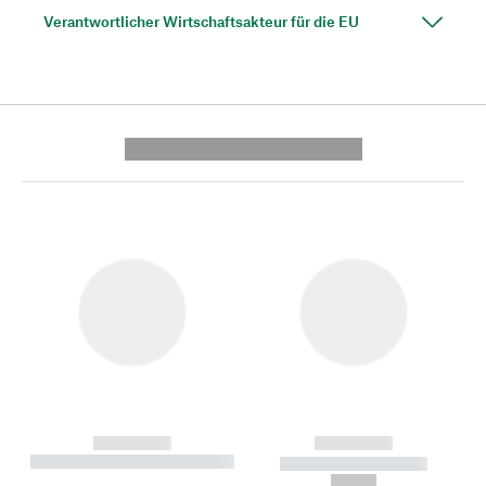
Verantwortlicher Wirtschaftsakteur für die EU
---------- --------------
------------
------------
----------- ----------- --------
----------- -----------
---
--,-- €