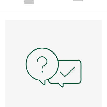
--,-- €