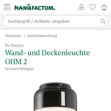
Zum Inhalt springen
Kundenkonto
Merkliste
0,0
Startseite
Gartenbeleuchtung
Ifö Electric
Wand- und Deckenleuchte
OHM 2
Schwarz/Mattglas