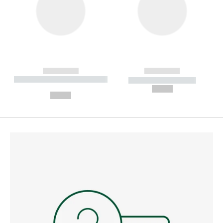
------------
------------
----------- ----------- --------
----------- -----------
---
--,-- €
--,-- €