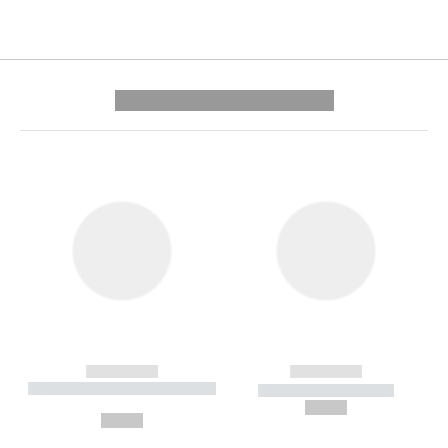
---------- --------------
------------
------------
----------- ----------- --------
----------- -----------
---
--,-- €
--,-- €