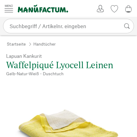
Zum Inhalt springen
Kundenkonto
Merkliste
0,0
Startseite
Handtücher
Lapuan Kankurit
Waffelpiqué Lyocell Leinen
Gelb-Natur-Weiß - Duschtuch