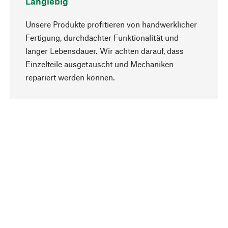
Langlebig
Unsere Produkte profitieren von handwerklicher
Fertigung, durchdachter Funktionalität und
langer Lebensdauer. Wir achten darauf, dass
Einzelteile ausgetauscht und Mechaniken
Nach oben
repariert werden können.
Bewusst
Nachhaltigkeit steht im Fokus unserer
Produktauswahl. Wir setzen auf natürliche
Inhaltsstoffe und Materialien, die gepflegt werden
können, sowie auf eine ressourcenschonende
und sozialverträgliche Produktion.