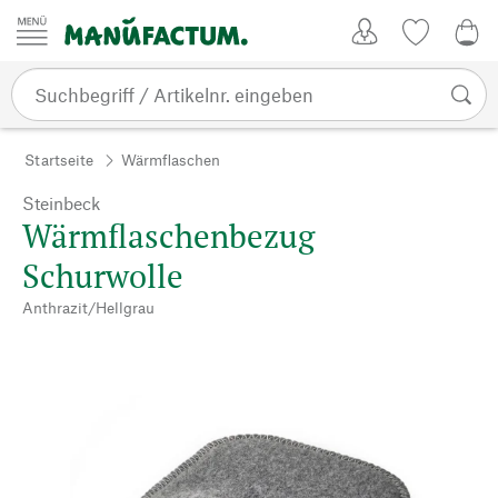
Zum Inhalt springen
Kundenkonto
Merkliste
0,0
Startseite
Wärmflaschen
Steinbeck
Wärmflaschenbezug
Schurwolle
Anthrazit/Hellgrau