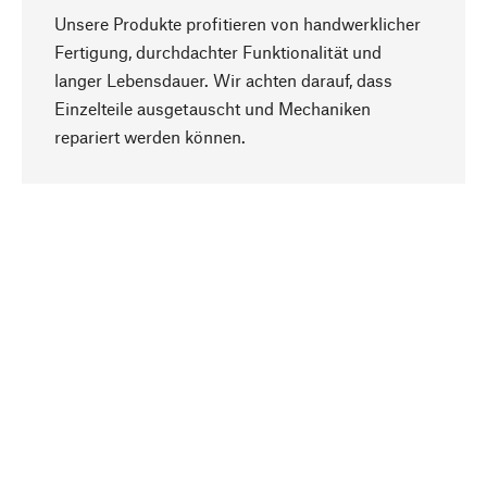
Unsere Produkte profitieren von handwerklicher
Fertigung, durchdachter Funktionalität und
langer Lebensdauer. Wir achten darauf, dass
Einzelteile ausgetauscht und Mechaniken
Nach oben
repariert werden können.
Bewusst
Nachhaltigkeit steht im Fokus unserer
Produktauswahl. Wir setzen auf natürliche
Inhaltsstoffe und Materialien, die gepflegt werden
können, sowie auf eine ressourcenschonende
und sozialverträgliche Produktion.