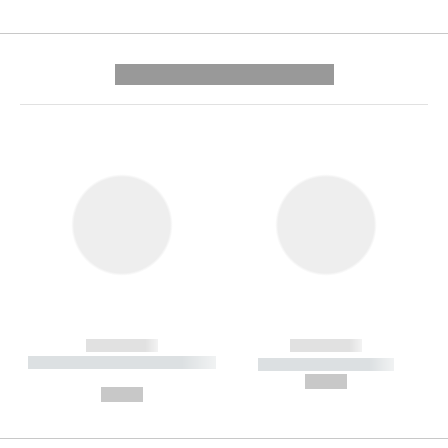
---------- --------------
------------
------------
----------- ----------- --------
----------- -----------
---
--,-- €
--,-- €