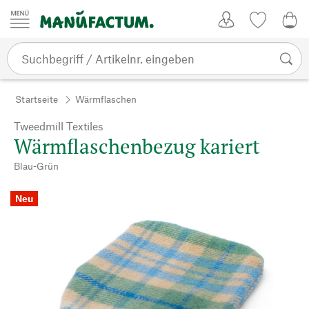
Zum Inhalt springen
Kundenkonto
Merkliste
0,0
Startseite
Wärmflaschen
Tweedmill Textiles
Wärmflaschenbezug kariert
Blau-Grün
Neu