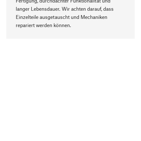
Fertigung, durchdachter Funktionalität und
langer Lebensdauer. Wir achten darauf, dass
Einzelteile ausgetauscht und Mechaniken
Nach oben
repariert werden können.
Bewusst
Nachhaltigkeit steht im Fokus unserer
Produktauswahl. Wir setzen auf natürliche
Inhaltsstoffe und Materialien, die gepflegt werden
können, sowie auf eine ressourcenschonende
und sozialverträgliche Produktion.