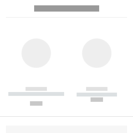
---------- --------------
------------
------------
----------- ----------- --------
----------- -----------
---
--,-- €
--,-- €