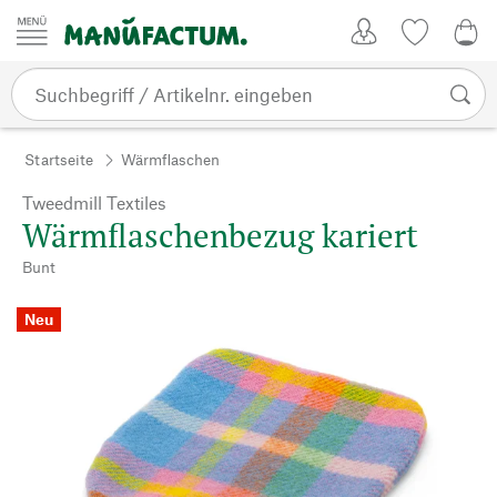
Zum Inhalt springen
Kundenkonto
Merkliste
0,0
Startseite
Wärmflaschen
Tweedmill Textiles
Wärmflaschenbezug kariert
Bunt
Neu