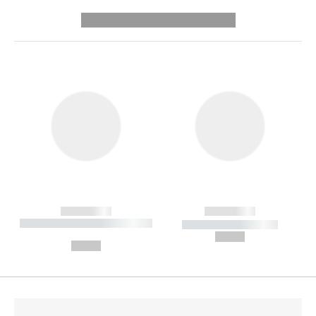
---------- --------------
------------
------------
----------- ----------- --------
----------- -----------
---
--,-- €
--,-- €