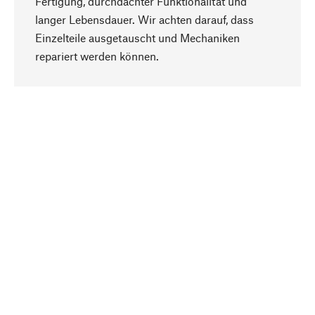
Fertigung, durchdachter Funktionalität und
langer Lebensdauer. Wir achten darauf, dass
Einzelteile ausgetauscht und Mechaniken
Nach oben
repariert werden können.
Bewusst
Nachhaltigkeit steht im Fokus unserer
Produktauswahl. Wir setzen auf natürliche
Inhaltsstoffe und Materialien, die gepflegt werden
können, sowie auf eine ressourcenschonende
und sozialverträgliche Produktion.