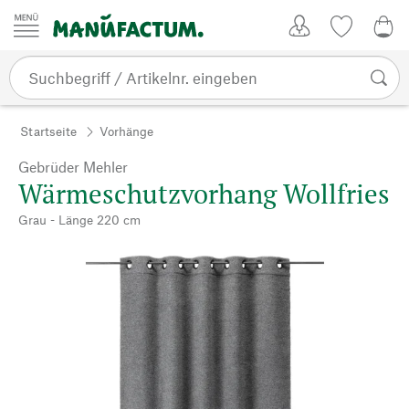
Zum Inhalt springen
Kundenkonto
Merkliste
0,0
Startseite
Vorhänge
Gebrüder Mehler
Wärmeschutzvorhang Wollfries
Grau - Länge 220 cm