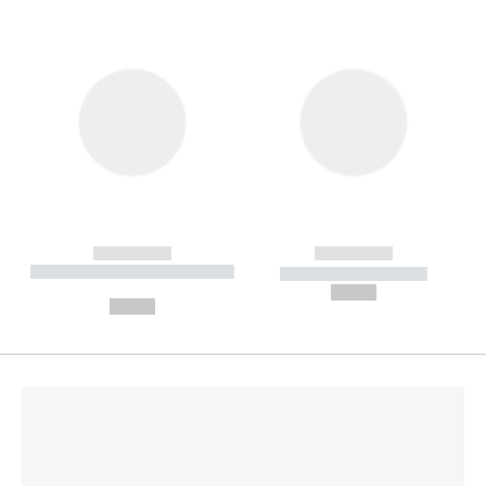
------------
------------
----------- ----------- --------
----------- -----------
---
--,-- €
--,-- €