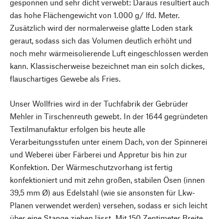
gesponnen und sehr dicht verwebt: Daraus resultiert auch
das hohe Flächengewicht von 1.000 g/ lfd. Meter.
Zusätzlich wird der normalerweise glatte Loden stark
geraut, sodass sich das Volumen deutlich erhöht und
noch mehr wärmeisolierende Luft eingeschlossen werden
kann. Klassischerweise bezeichnet man ein solch dickes,
flauschartiges Gewebe als Fries.
Unser Wollfries wird in der Tuchfabrik der Gebrüder
Mehler in Tirschenreuth gewebt. In der 1644 gegründeten
Textilmanufaktur erfolgen bis heute alle
Verarbeitungsstufen unter einem Dach, von der Spinnerei
und Weberei über Färberei und Appretur bis hin zur
Konfektion. Der Wärmeschutzvorhang ist fertig
konfektioniert und mit zehn großen, stabilen Ösen (innen
39,5 mm Ø) aus Edelstahl (wie sie ansonsten für Lkw-
Planen verwendet werden) versehen, sodass er sich leicht
über eine Stange ziehen lässt. Mit 150 Zentimeter Breite