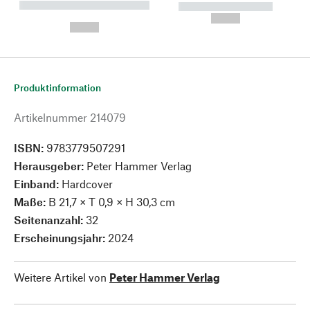
----------- ----------- --------
----------- -----------
---
--,-- €
--,-- €
Produktinformation
Artikelnummer
214079
ISBN:
9783779507291
Herausgeber:
Peter Hammer Verlag
Einband:
Hardcover
Maße:
B 21,7 × T 0,9 × H 30,3 cm
Seitenanzahl:
32
Erscheinungsjahr:
2024
Weitere Artikel von
Peter Hammer Verlag