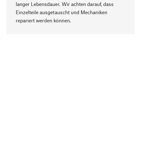
langer Lebensdauer. Wir achten darauf, dass
Einzelteile ausgetauscht und Mechaniken
Nach oben
repariert werden können.
Bewusst
Nachhaltigkeit steht im Fokus unserer
Produktauswahl. Wir setzen auf natürliche
Inhaltsstoffe und Materialien, die gepflegt werden
können, sowie auf eine ressourcenschonende
und sozialverträgliche Produktion.
Ausgewählt