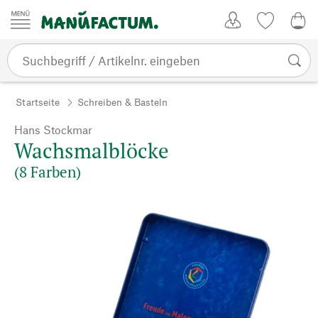
Zum Inhalt springen
Kundenkonto
Merkliste
0,0
Startseite
Schreiben & Basteln
Hans Stockmar
Wachsmalblöcke
(8 Farben)