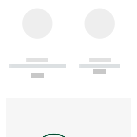
------------
------------
----------- ----------- --------
----------- -----------
---
--,-- €
--,-- €