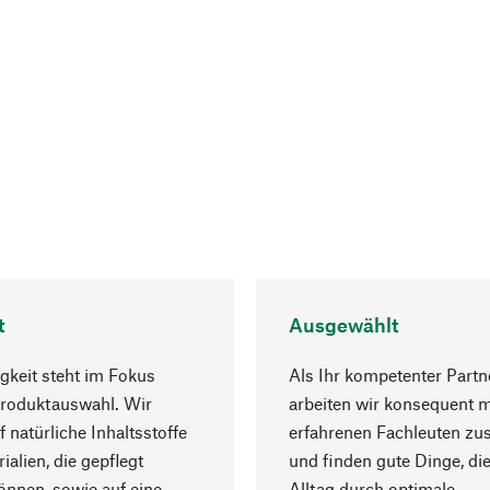
t
Ausgewählt
gkeit steht im Fokus
Als Ihr kompetenter Partn
Produktauswahl. Wir
arbeiten wir konsequent m
f natürliche Inhaltsstoffe
erfahrenen Fachleuten z
ialien, die gepflegt
und finden gute Dinge, die
nnen, sowie auf eine
Alltag durch optimale