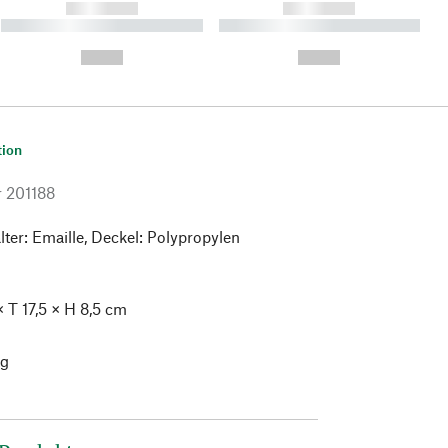
------------
------------
----------- ----------- ----------
----------- ----------- ----------
- -----------
-
--,-- €
--,-- €
tion
r
201188
ter: Emaille, Deckel: Polypropylen
 T 17,5 × H 8,5 cm
g