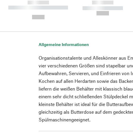
------------
------------
----------- ----------- ----------
----------- -----------
-
--,-- €
--,-- €
Allgemeine Informationen
Organisationstalente und Alleskönner aus Ema
vier verschiedenen Größen sind stapelbar und
Aufbewahren, Servieren, und Einfrieren von I
Kochen auf allen Herdarten sowie das Backen 
liefern die weißen Behälter mit klassisch bl
einem sehr dicht schließenden Stülpdeckel mit
kleinste Behälter ist ideal für die Butterau
gleichzeitig als Butterdose auf dem gedeckte
Spülmaschinengeeignet.