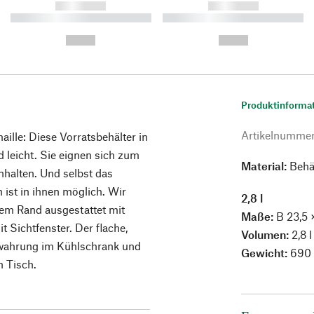
------------
------------
----------- ----------- ----------
----------- ----------- ----------
-
-
--,-- €
--,-- €
Produktinforma
Artikelnumme
ille: Diese Vorratsbehälter in
 leicht. Sie eignen sich zum
Material:
Behäl
nhalten. Und selbst das
ist in ihnen möglich. Wir
2,8 l
auem Rand ausgestattet mit
Maße:
B 23,5 ×
 Sichtfenster. Der flache,
Volumen:
2,8 l
fbewahrung im Kühlschrank und
Gewicht:
690 
n Tisch.