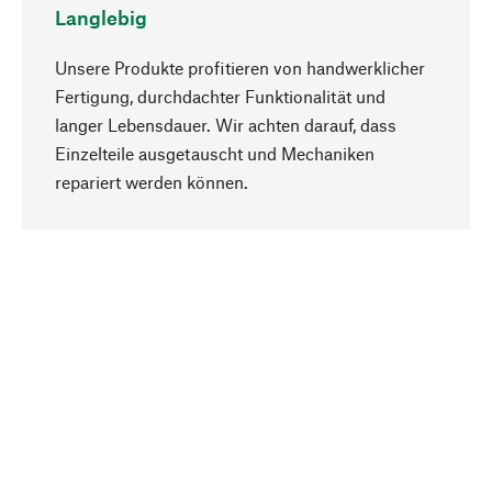
Langlebig
Unsere Produkte profitieren von handwerklicher
Fertigung, durchdachter Funktionalität und
langer Lebensdauer. Wir achten darauf, dass
Einzelteile ausgetauscht und Mechaniken
Nach oben
repariert werden können.
Bewusst
Nachhaltigkeit steht im Fokus unserer
Produktauswahl. Wir setzen auf natürliche
Inhaltsstoffe und Materialien, die gepflegt werden
können, sowie auf eine ressourcenschonende
und sozialverträgliche Produktion.