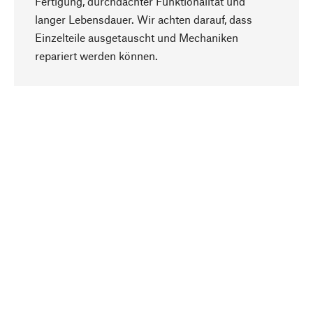
Fertigung, durchdachter Funktionalität und
langer Lebensdauer. Wir achten darauf, dass
Einzelteile ausgetauscht und Mechaniken
Nach oben
repariert werden können.
Bewusst
Nachhaltigkeit steht im Fokus unserer
Produktauswahl. Wir setzen auf natürliche
Inhaltsstoffe und Materialien, die gepflegt werden
können, sowie auf eine ressourcenschonende
und sozialverträgliche Produktion.