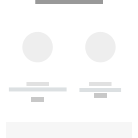
---------- --------------
------------
------------
----------- ----------- --------
----------- -----------
---
--,-- €
--,-- €