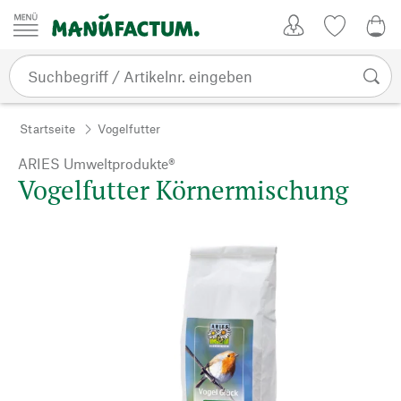
Zum Inhalt springen
Kundenkonto
Merkliste
0,0
Startseite
Vogelfutter
ARIES Umweltprodukte®
Vogelfutter Körnermischung