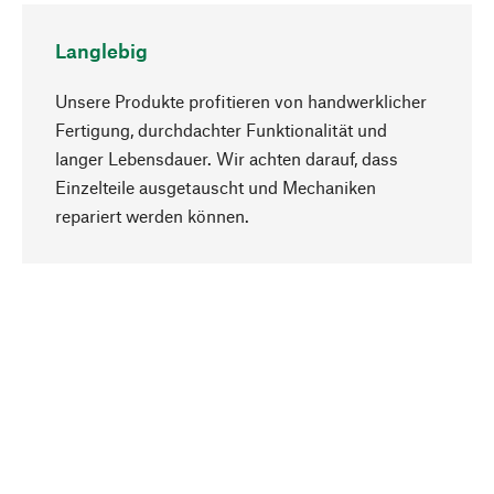
Langlebig
Unsere Produkte profitieren von handwerklicher
Fertigung, durchdachter Funktionalität und
langer Lebensdauer. Wir achten darauf, dass
Einzelteile ausgetauscht und Mechaniken
Nach oben
repariert werden können.
Bewusst
Nachhaltigkeit steht im Fokus unserer
Produktauswahl. Wir setzen auf natürliche
Inhaltsstoffe und Materialien, die gepflegt werden
können, sowie auf eine ressourcenschonende