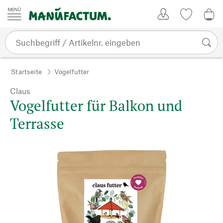
Zum Inhalt springen
Kundenkonto
Merkliste
0,0
Startseite
Vogelfutter
Claus
Vogelfutter für Balkon und
Terrasse