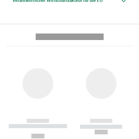
Verantwortlicher Wirtschaftsakteur für die EU
---------- --------------
------------
------------
----------- ----------- --------
----------- -----------
---
--,-- €
--,-- €