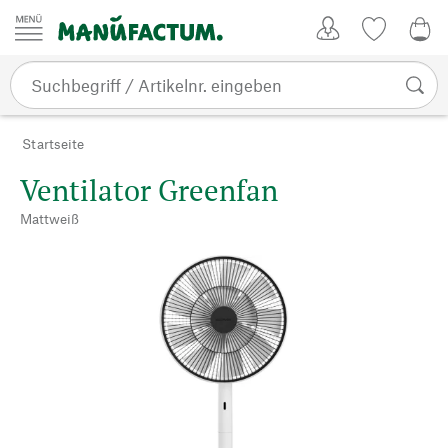
Zum Inhalt springen
Kundenkonto
Merkliste
0,0
Startseite
Ventilator Greenfan
Mattweiß