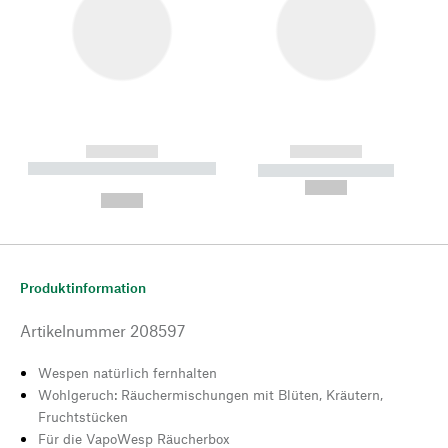
------------
------------
----------- ----------- --------
----------- -----------
---
--,-- €
--,-- €
Produktinformation
Artikelnummer
208597
Wespen natürlich fernhalten
Wohlgeruch: Räuchermischungen mit Blüten, Kräutern,
Fruchtstücken
Für die VapoWesp Räucherbox