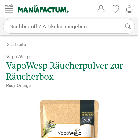
Zum Inhalt springen
Kundenkonto
Merkliste
0,0
Startseite
VapoWesp
VapoWesp Räucherpulver zur
Räucherbox
Rosy Orange