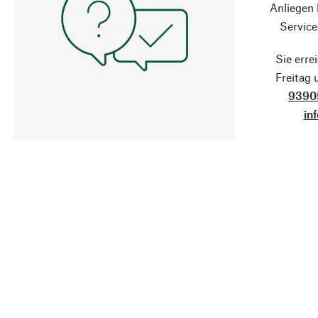
Anliegen
Service
Sie erre
Freitag
9390
in