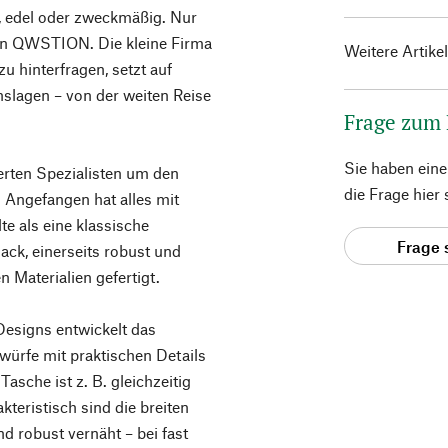
, edel oder zweckmäßig. Nur
von QWSTION. Die kleine Firma
Weitere Artike
u hinterfragen, setzt auf
nslagen – von der weiten Reise
Frage zum
Sie haben ein
rten Spezialisten um den
die Frage hier
 Angefangen hat alles mit
te als eine klassische
Frage 
ack, einerseits robust und
n Materialien gefertigt.
Designs entwickelt das
ürfe mit praktischen Details
asche ist z. B. gleichzeitig
teristisch sind die breiten
d robust vernäht – bei fast