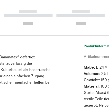
------------
------------
----------- ----------- ----------
----------- ----------- ----------
-
-
--,-- €
--,-- €
Produktinforma
Artikelnumme
ananatex® gefertigt
utel zuverlässig die
Maße:
B 24 × 
 Kulturbeutel, als Federtasche
Volumen:
2,5 l
Für einen einfachen Zugang
Gewicht:
150 
tische Innenfächer helfen bei
Material:
100 
Gurte: Abacá (
textile Teile t
gegerbt; Reißv