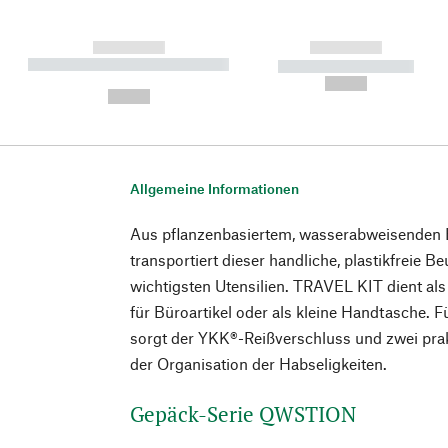
------------
------------
----------- ----------- ----------
----------- -----------
-
--,-- €
--,-- €
Allgemeine Informationen
Aus pflanzenbasiertem, wasserabweisenden B
transportiert dieser handliche, plastikfreie Be
wichtigsten Utensilien. TRAVEL KIT dient als
für Büroartikel oder als kleine Handtasche. 
sorgt der YKK®-Reißverschluss und zwei prak
der Organisation der Habseligkeiten.
Gepäck-Serie QWSTION