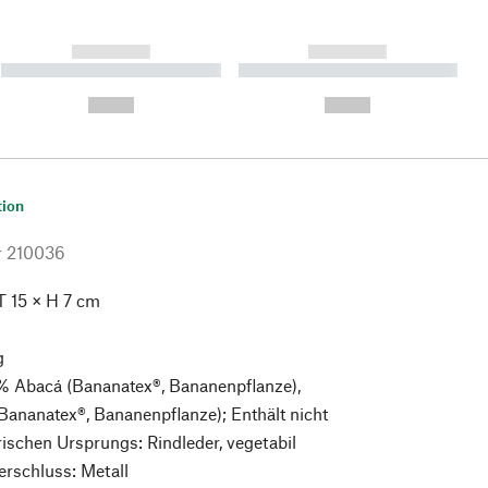
------------
------------
----------- ----------- ----------
----------- ----------- ----------
- -----------
-
--,-- €
--,-- €
tion
r
210036
T 15 × H 7 cm
g
% Abacá (Bananatex®, Bananenpflanze),
Bananatex®, Bananenpflanze); Enthält nicht
ierischen Ursprungs: Rindleder, vegetabil
erschluss: Metall