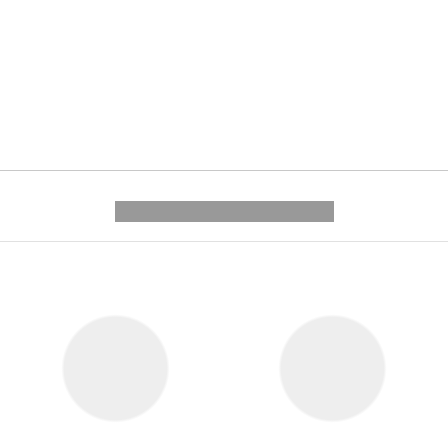
---------- --------------