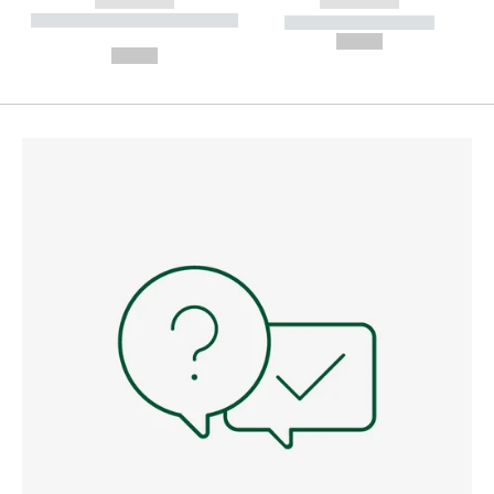
------------
------------
----------- ----------- --------
----------- -----------
---
--,-- €
--,-- €