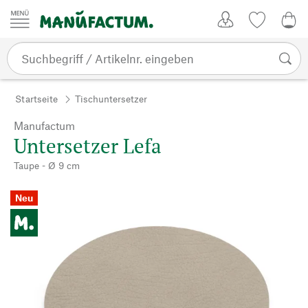
Zum Inhalt springen
Kundenkonto
Merkliste
0,0
Startseite
Tischuntersetzer
Manufactum
Untersetzer Lefa
Taupe - Ø 9 cm
Neu