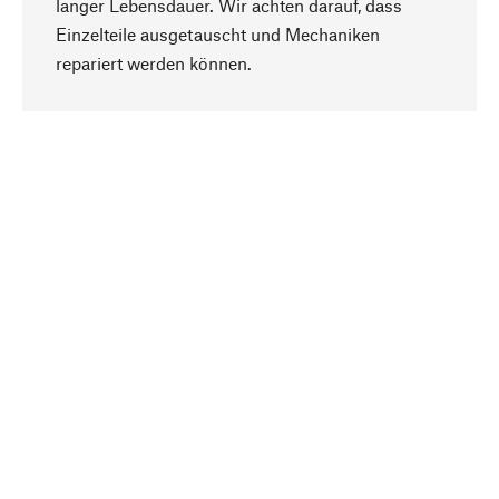
langer Lebensdauer. Wir achten darauf, dass
Einzelteile ausgetauscht und Mechaniken
Nach oben
repariert werden können.
Bewusst
Nachhaltigkeit steht im Fokus unserer
Produktauswahl. Wir setzen auf natürliche
Inhaltsstoffe und Materialien, die gepflegt werden
können, sowie auf eine ressourcenschonende
und sozialverträgliche Produktion.
Ausgewählt