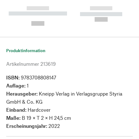
------------
------------
----------- ----------- --------
----------- -----------
---
--,-- €
--,-- €
Produktinformation
Artikelnummer
213619
ISBN:
9783708808147
Auflage:
1
Herausgeber:
Kneipp Verlag in Verlagsgruppe Styria
GmbH & Co. KG
Einband:
Hardcover
Maße:
B 19 × T 2 × H 24,5 cm
Erscheinungsjahr:
2022