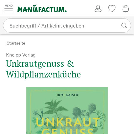
Zum Inhalt springen
Kundenkonto
Merkliste
0,0
Startseite
Kneipp Verlag
Unkrautgenuss &
Wildpflanzenküche