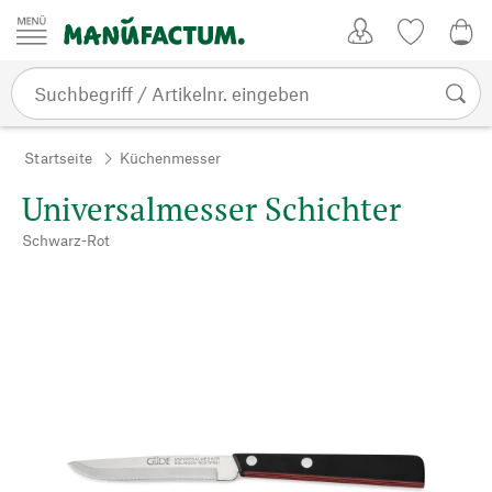
Zum Inhalt springen
Kundenkonto
Merkliste
0,0
Startseite
Küchenmesser
Universalmesser Schichter
Schwarz-Rot