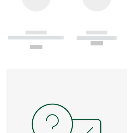
------------
------------
----------- ----------- --------
----------- -----------
---
--,-- €
--,-- €